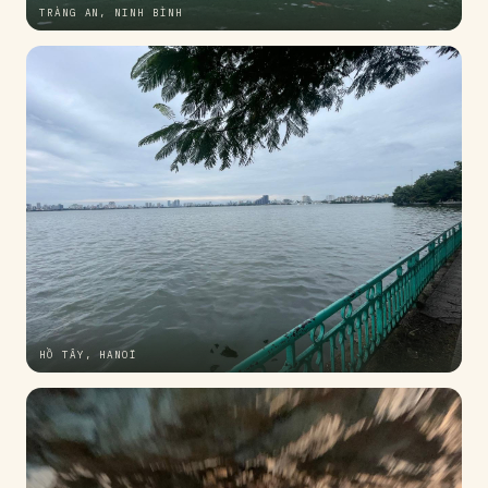
TRÀNG AN, NINH BÌNH
HỒ TÂY, HANOÏ