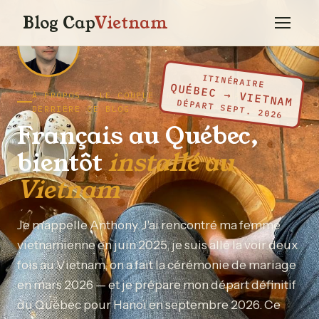
Blog Cap
Vietnam
ITINÉRAIRE
QUÉBEC → VIETNAM
À PROPOS · LE COUPLE FRANCO-VIETNAMIEN
DÉPART SEPT. 2026
DERRIÈRE CE BLOG
Français au Québec,
bientôt
installé au
Vietnam
Je m'appelle Anthony. J'ai rencontré ma femme
vietnamienne en juin 2025, je suis allé la voir deux
fois au Vietnam, on a fait la cérémonie de mariage
en mars 2026 — et je prépare mon départ définitif
du Québec pour Hanoï en septembre 2026. Ce