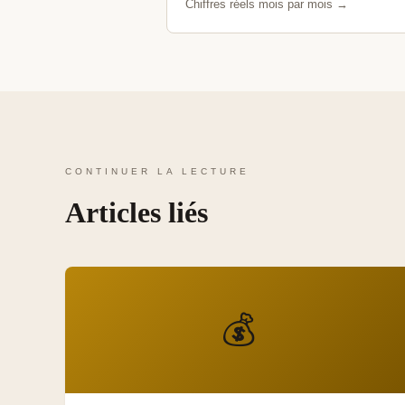
Chiffres réels mois par mois →
CONTINUER LA LECTURE
Articles liés
💰