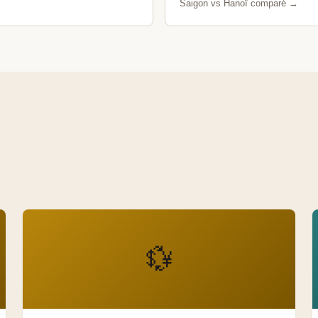
Saigon vs Hanoï comparé →
💱