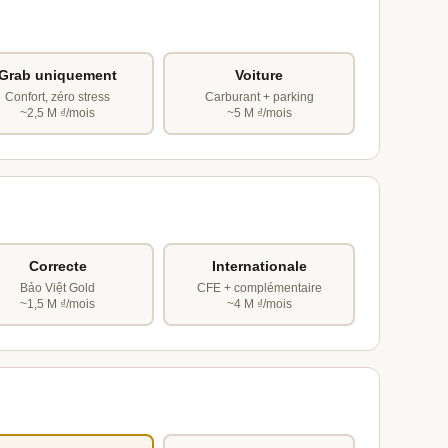
Grab uniquement
Voiture
Confort, zéro stress
Carburant + parking
~2,5 M ₫/mois
~5 M ₫/mois
Correcte
Internationale
Bảo Việt Gold
CFE + complémentaire
~1,5 M ₫/mois
~4 M ₫/mois