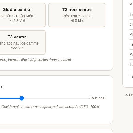
D
Studio central
T2 hors centre
L
Ba Đình / Hoàn Kiếm
Résidentiel calme
~12,3 M ₫
~9,5 M ₫
C
A
T3 centre
and apt. haut de gamme
T
~22 M ₫
A
eau, internet fibre) déjà inclus dans le calcul.
Lo
T
ux
⚠️ H
Tout local
. Occidental : restaurants expats, cuisine importée (150–400 k