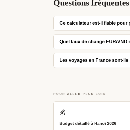
Questions fréquentes
Ce calculateur est-il fiable pour
Les valeurs sont basées sur les donn
Quel taux de change EUR/VND es
variera selon les négociations de lo
Le calculateur utilise le taux indicat
Les voyages en France sont-ils i
convertir au taux interbancaire réel s
Non. Les vols aller-retour France/Vie
sur 12 mois, soit environ 70 à 100 € 
POUR ALLER PLUS LOIN
💰
Budget détaillé à Hanoï 2026