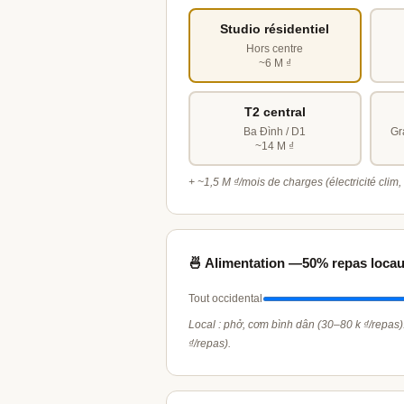
Studio résidentiel
Hors centre
~6 M ₫
T2 central
Ba Đình / D1
Gr
~14 M ₫
+ ~1,5 M ₫/mois de charges (électricité clim, 
🍜 Alimentation —
50% repas loca
Tout occidental
Local : phở, cơm bình dân (30–80 k ₫/repas)
₫/repas).