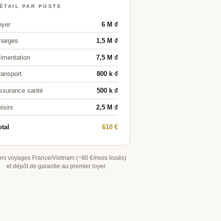
ÉTAIL PAR POSTE
oyer
6 M ₫
harges
1,5 M ₫
limentation
7,5 M ₫
ransport
800 k ₫
ssurance santé
500 k ₫
isirs
2,5 M ₫
otal
610 €
ors voyages France/Vietnam (~80 €/mois lissés)
et dépôt de garantie au premier loyer.