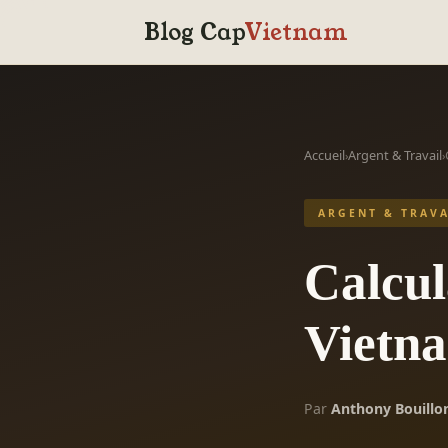
Blog Cap
Vietnam
Accueil
Argent & Travail
›
›
ARGENT & TRAVA
Calcul
Vietn
Par
Anthony Bouillo