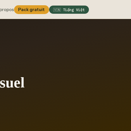
propos
Pack gratuit
🇻🇳 Tiếng Việt
suel