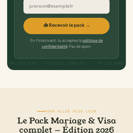
📥 Recevoir le pack →
En t'inscrivant, tu acceptes la
politique de
confidentialité
. Pas de spam.
POUR ALLER PLUS LOIN
Le Pack Mariage & Visa
complet — Édition 2026