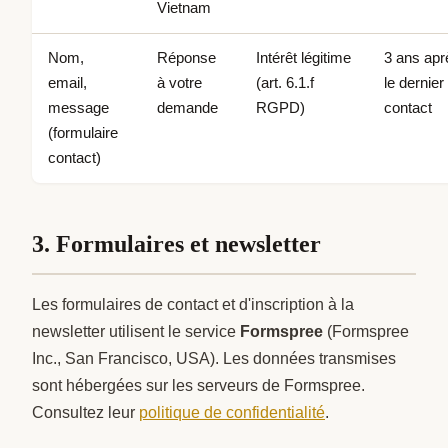
Vietnam
Nom,
Réponse
Intérêt légitime
3 ans apr
email,
à votre
(art. 6.1.f
le dernier
message
demande
RGPD)
contact
(formulaire
contact)
3. Formulaires et newsletter
Les formulaires de contact et d'inscription à la
newsletter utilisent le service
Formspree
(Formspree
Inc., San Francisco, USA). Les données transmises
sont hébergées sur les serveurs de Formspree.
Consultez leur
politique de confidentialité
.