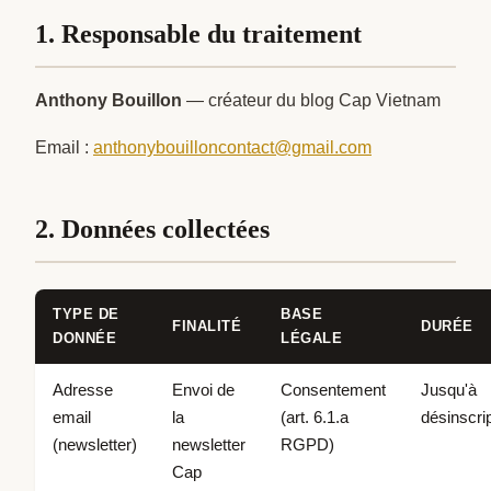
1. Responsable du traitement
Anthony Bouillon
— créateur du blog Cap Vietnam
Email :
anthonybouilloncontact@gmail.com
2. Données collectées
TYPE DE
BASE
FINALITÉ
DURÉE
DONNÉE
LÉGALE
Adresse
Envoi de
Consentement
Jusqu'à
email
la
(art. 6.1.a
désinscri
(newsletter)
newsletter
RGPD)
Cap