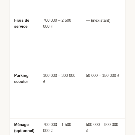
mei
sta
Frais de
700 000 – 2 500
— (inexistant)
Un
service
000 ₫
da
ré
av
et 
So
dan
an
Parking
100 000 – 300 000
50 000 – 150 000 ₫
Par
scooter
₫
da
im
lo
In
si
sco
Ménage
700 000 – 1 500
500 000 – 900 000
2x
(optionnel)
000 ₫
₫
ai