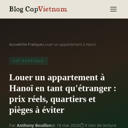
Blog Cap
Vietnam
Accueil
Vie Pratique
Louer un appartement à Hanoï
›
›
VIE PRATIQUE
Louer un appartement à
Hanoï en tant qu'étranger :
prix réels, quartiers et
pièges à éviter
Par
Anthony Bouillon
📅 18 mai 2026
⏱ 9 min de lecture