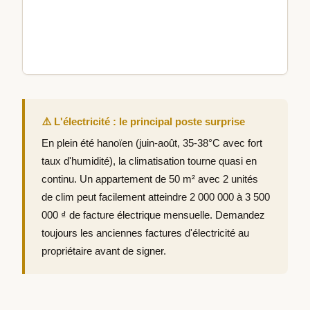
loc
et 
ab
le
ma
⚠️ L'électricité : le principal poste surprise
En plein été hanoïen (juin-août, 35-38°C avec fort
taux d'humidité), la climatisation tourne quasi en
continu. Un appartement de 50 m² avec 2 unités
de clim peut facilement atteindre 2 000 000 à 3 500
000 ₫ de facture électrique mensuelle. Demandez
toujours les anciennes factures d'électricité au
propriétaire avant de signer.