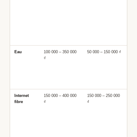
ma
co
au 
(~
Vér
co
pa
Eau
100 000 – 350 000
50 000 – 150 000 ₫
Tar
₫
00
₫/m
pro
ref
av
Internet
150 000 – 400 000
150 000 – 250 000
Par
fibre
₫
₫
da
ré
ex
Fo
FPT
VN