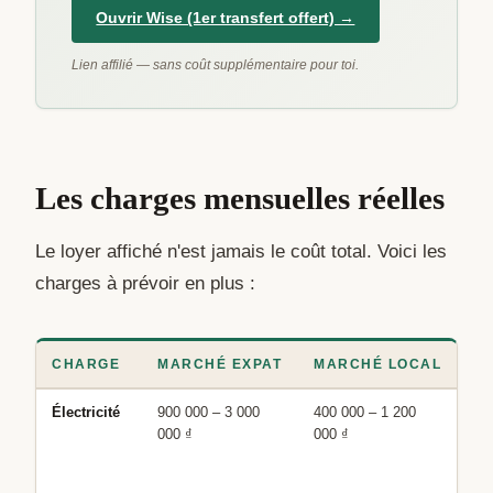
Ouvrir Wise (1er transfert offert) →
Lien affilié — sans coût supplémentaire pour toi.
Les charges mensuelles réelles
Le loyer affiché n'est jamais le coût total. Voici les
charges à prévoir en plus :
CHARGE
MARCHÉ EXPAT
MARCHÉ LOCAL
R
Électricité
900 000 – 3 000
400 000 – 1 200
Tar
000 ₫
000 ₫
so
3 
₫/