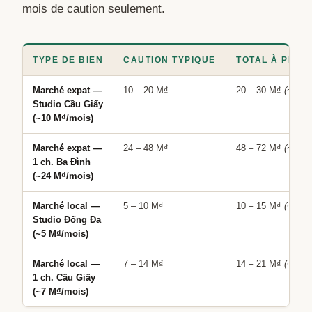
mois de caution seulement.
TYPE DE BIEN
CAUTION TYPIQUE
TOTAL À PRÉV
Marché expat
—
10 – 20 M₫
20 – 30 M₫
(~740–
Studio Cầu Giấy
(~10 M₫/mois)
Marché expat
—
24 – 48 M₫
48 – 72 M₫
(~1 78
1 ch. Ba Đình
(~24 M₫/mois)
Marché local
—
5 – 10 M₫
10 – 15 M₫
(~370–
Studio Đống Đa
(~5 M₫/mois)
Marché local
—
7 – 14 M₫
14 – 21 M₫
(~520–
1 ch. Cầu Giấy
(~7 M₫/mois)