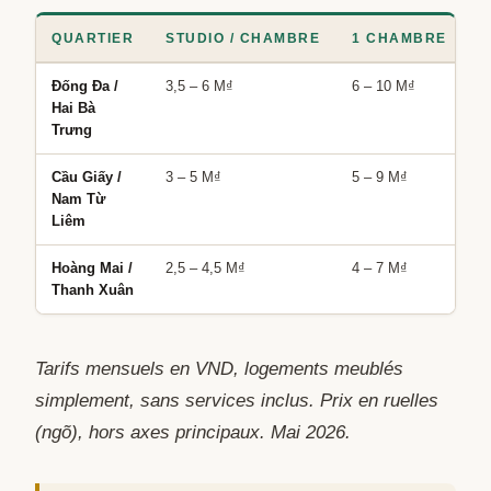
QUARTIER
STUDIO / CHAMBRE
1 CHAMBRE
2
Đống Đa /
3,5 – 6 M₫
6 – 10 M₫
1
Hai Bà
Trưng
Cầu Giấy /
3 – 5 M₫
5 – 9 M₫
8
Nam Từ
Liêm
Hoàng Mai /
2,5 – 4,5 M₫
4 – 7 M₫
7
Thanh Xuân
Tarifs mensuels en VND, logements meublés
simplement, sans services inclus. Prix en ruelles
(
ngõ
), hors axes principaux. Mai 2026.