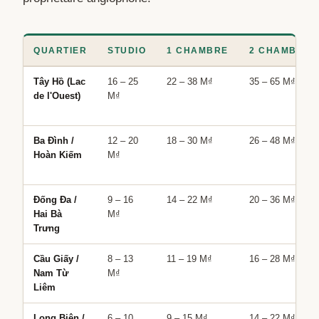
QUARTIER
STUDIO
1 CHAMBRE
2 CHAMBRES
Tây Hồ (Lac
16 – 25
22 – 38 M₫
35 – 65 M₫
de l'Ouest)
M₫
Ba Đình /
12 – 20
18 – 30 M₫
26 – 48 M₫
Hoàn Kiếm
M₫
Đống Đa /
9 – 16
14 – 22 M₫
20 – 36 M₫
Hai Bà
M₫
Trưng
Cầu Giấy /
8 – 13
11 – 19 M₫
16 – 28 M₫
Nam Từ
M₫
Liêm
Long Biên /
6 – 10
9 – 15 M₫
14 – 22 M₫