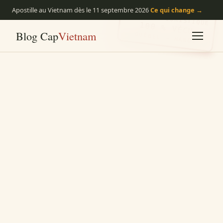
Apostille au Vietnam dès le 11 septembre 2026
Ce qui change →
RIEN DE TOURISTIQUE
100 % VÉCU
Blog Cap
Vietnam
QUÉBEC → HANOÏ