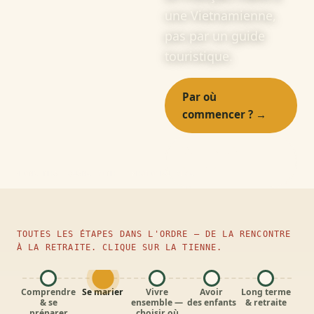
une Vietnamienne,
pas par un guide
touristique.
Par où
commencer ? →
Voir les 63
articles
PHONG NHA, QUẢNG BÌNH — PHOTO DU BLOG
TOUTES LES ÉTAPES DANS L'ORDRE — DE LA RENCONTRE
À LA RETRAITE. CLIQUE SUR LA TIENNE.
Comprendre
Se marier
Vivre
Avoir
Long terme
& se
ensemble —
des enfants
& retraite
préparer
choisir où