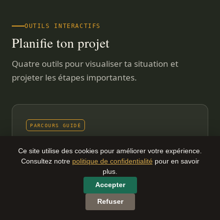
OUTILS INTERACTIFS
Planifie ton projet
Quatre outils pour visualiser ta situation et
projeter les étapes importantes.
PARCOURS GUIDÉ
Le parcours du couple franco-vietnamien
De la rencontre à la vie installée — toutes les
Ce site utilise des cookies pour améliorer votre expérience.
Consultez notre
politique de confidentialité
pour en savoir
étapes classées, choisis ta branche France ou
plus.
Vietnam.
GRATUIT · SANS INSCRIPTION
Accepter
Refuser