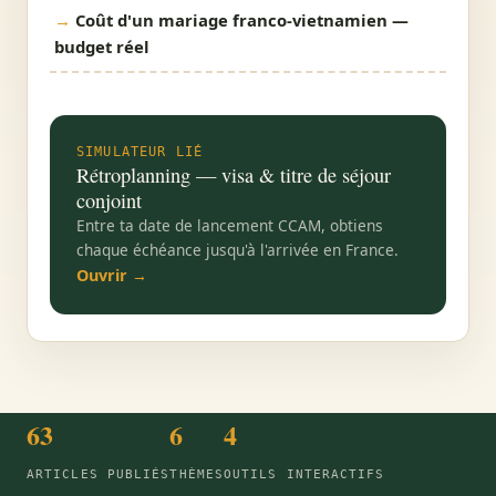
Coût d'un mariage franco-vietnamien —
budget réel
SIMULATEUR LIÉ
Rétroplanning — visa & titre de séjour
conjoint
Entre ta date de lancement CCAM, obtiens
chaque échéance jusqu'à l'arrivée en France.
Ouvrir →
63
6
4
ARTICLES PUBLIÉS
THÈMES
OUTILS INTERACTIFS