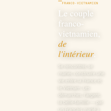
FRANCO-VIETNAMIEN
Le couple
franco-
vietnamien,
de
l'intérieur
.
Se rencontrer, se
marier, construire une
vie entre la France et
le Vietnam. Les
démarches, l'argent,
la belle-famille — par
un Français marié à