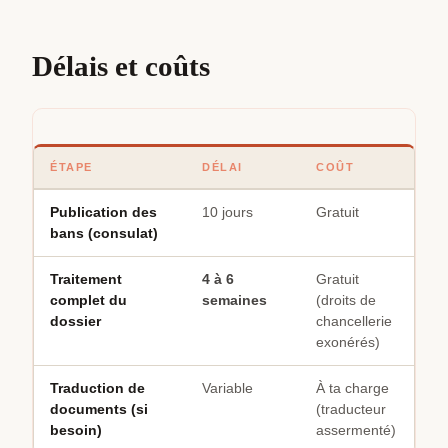
Délais et coûts
ÉTAPE
DÉLAI
COÛT
Publication des
10 jours
Gratuit
bans (consulat)
Traitement
4 à 6
Gratuit
complet du
semaines
(droits de
dossier
chancellerie
exonérés)
Traduction de
Variable
À ta charge
documents (si
(traducteur
besoin)
assermenté)