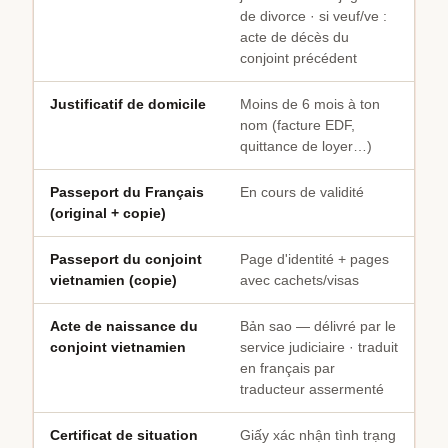
de divorce · si veuf/ve :
acte de décès du
conjoint précédent
Justificatif de domicile
Moins de 6 mois à ton
nom (facture EDF,
quittance de loyer…)
Passeport du Français
En cours de validité
(original + copie)
Passeport du conjoint
Page d'identité + pages
vietnamien (copie)
avec cachets/visas
Acte de naissance du
Bản sao — délivré par le
conjoint vietnamien
service judiciaire · traduit
en français par
traducteur assermenté
Certificat de situation
Giấy xác nhận tình trạng