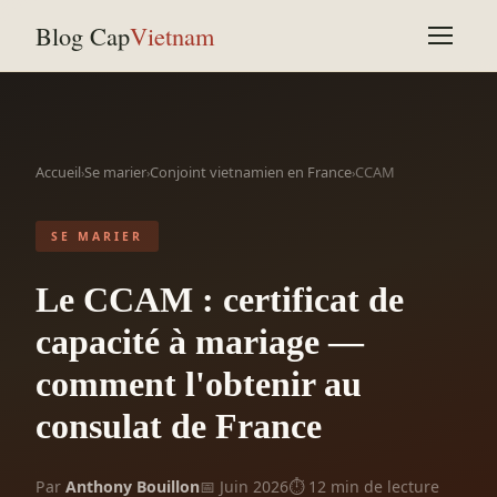
Blog Cap
Vietnam
Accueil
Se marier
Conjoint vietnamien en France
CCAM
›
›
›
SE MARIER
Le CCAM : certificat de
capacité à mariage —
comment l'obtenir au
consulat de France
Par
Anthony Bouillon
📅 Juin 2026
⏱ 12 min de lecture