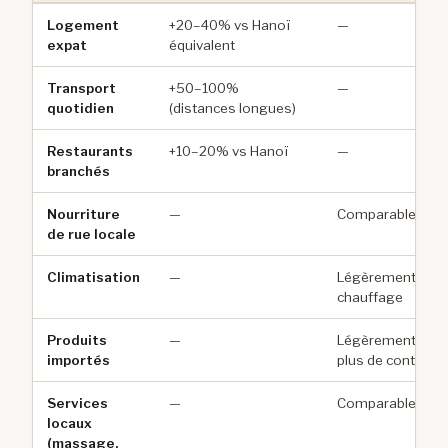
Logement
+20–40% vs Hanoï
—
expat
équivalent
Transport
+50–100%
—
quotidien
(distances longues)
Restaurants
+10–20% vs Hanoï
—
branchés
Nourriture
—
Comparable ou l
de rue locale
Climatisation
—
Légèrement moins
chauffage
Produits
—
Légèrement moin
importés
plus de container
Services
—
Comparable à Ha
locaux
(massage,