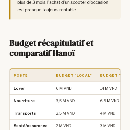
plus de 3 mois, l'achat d'un scooter d'occasion
est presque toujours rentable.
Budget récapitulatif et
comparatif Hanoï
POSTE
BUDGET "LOCAL"
BUDGET "CON
Loyer
6 M VND
14 M VND
Nourriture
3,5 M VND
6,5 M VND
Transports
2,5 M VND
4 M VND
Santé/assurance
2 M VND
3 M VND