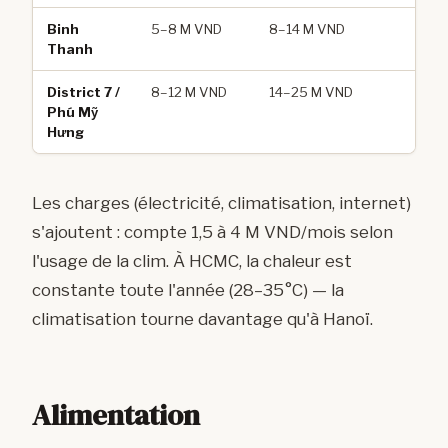
Binh
5–8 M VND
8–14 M VND
Bu
Thanh
lo
District 7 /
8–12 M VND
14–25 M VND
C
Phú Mỹ
co
Hưng
Les charges (électricité, climatisation, internet)
s'ajoutent : compte 1,5 à 4 M VND/mois selon
l'usage de la clim. À HCMC, la chaleur est
constante toute l'année (28–35°C) — la
climatisation tourne davantage qu'à Hanoï.
Alimentation