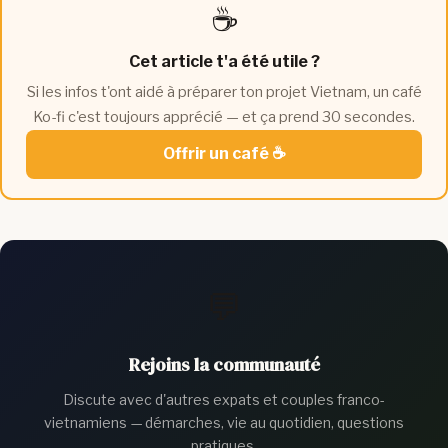
☕
Cet article t'a été utile ?
Si les infos t'ont aidé à préparer ton projet Vietnam, un café
Ko-fi c'est toujours apprécié — et ça prend 30 secondes.
Offrir un café ☕
💬
Rejoins la communauté
Discute avec d'autres expats et couples franco-
vietnamiens — démarches, vie au quotidien, questions
pratiques.