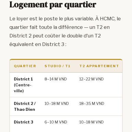
Logement par quartier
Le loyer est le poste le plus variable. À HCMC, le
quartier fait toute la différence — un T2 en
District 2 peut coûter le double d'un T2
équivalent en District 3 :
QUARTIER
STUDIO / T1
T2 APPARTEMENT
P
District 1
8–14 M VND
12–22 M VND
Sé
(Centre-
ur
ville)
District 2 /
10–18 M VND
18–35 M VND
Fa
Thao Dien
in
District 3
6–10 M VND
10–18 M VND
Me
qu