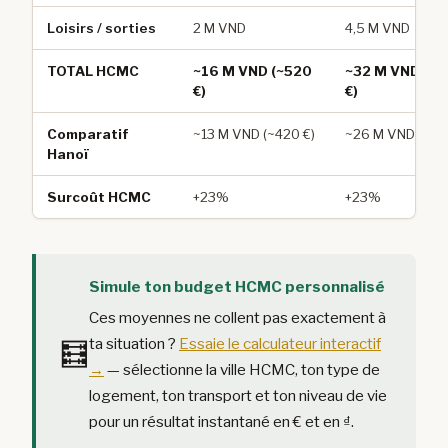
Loisirs / sorties
2 M VND
4,5 M VND
TOTAL HCMC
~16 M VND (~520
~32 M VND (~1
€)
€)
Comparatif
~13 M VND (~420 €)
~26 M VND (~84
Hanoï
Surcoût HCMC
+23%
+23%
Simule ton budget HCMC personnalisé
Ces moyennes ne collent pas exactement à
ta situation ?
Essaie le calculateur interactif
🧮
→
— sélectionne la ville HCMC, ton type de
logement, ton transport et ton niveau de vie
pour un résultat instantané en € et en ₫.