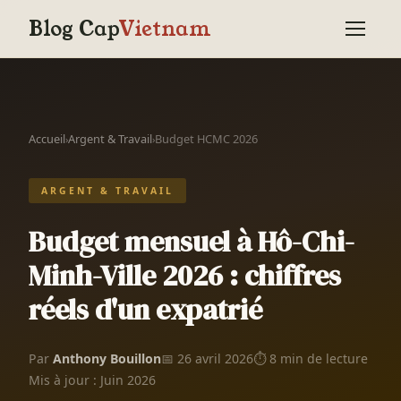
Blog Cap
Vietnam
Accueil
Argent & Travail
Budget HCMC 2026
›
›
ARGENT & TRAVAIL
Budget mensuel à Hô-Chi-
Minh-Ville 2026 : chiffres
réels d'un expatrié
Par
Anthony Bouillon
📅 26 avril 2026
⏱ 8 min de lecture
Mis à jour : Juin 2026