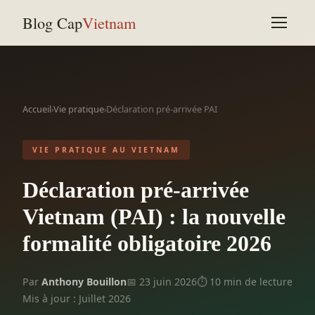
Blog Cap
Vietnam
Accueil
Vie pratique
Déclaration pré-arrivée PAI
›
›
VIE PRATIQUE AU VIETNAM
Déclaration pré-arrivée
Vietnam (PAI) : la nouvelle
formalité obligatoire 2026
Par
Anthony Bouillon
📅 23 juin 2026
⏱ 10 min de lecture
Mis à jour : Juillet 2026