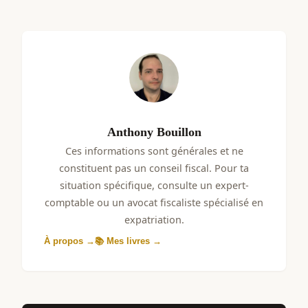
repartent dans les 6 mois, pas aux expatriés
Oui. Le détachement à l'international (article L1261-1
domiciliés à l'étranger.
du Code du travail) permet à un employeur français
d'envoyer un salarié au Vietnam temporairement,
sous certaines conditions. Le salarié détaché reste
soumis au droit du travail français et à la sécurité
sociale française (dans la limite des accords
bilatéraux existants).
Anthony Bouillon
Ces informations sont générales et ne
constituent pas un conseil fiscal. Pour ta
situation spécifique, consulte un expert-
comptable ou un avocat fiscaliste spécialisé en
expatriation.
À propos →
📚 Mes livres →