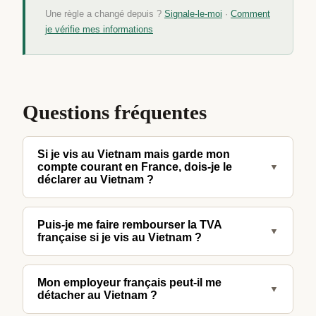
Une règle a changé depuis ?
Signale-le-moi
·
Comment
je vérifie mes informations
Questions fréquentes
Si je vis au Vietnam mais garde mon
compte courant en France, dois-je le
▼
déclarer au Vietnam ?
Non. L'obligation de déclarer les comptes étrangers
Puis-je me faire rembourser la TVA
existe en France (pour les non-résidents qui
▼
française si je vis au Vietnam ?
perçoivent des revenus français) — pas au
Vietnam. Le Vietnam n'a pas d'obligation déclarative
Non, la TVA n'est pas remboursable dans ce cas. Le
Mon employeur français peut-il me
similaire pour les comptes étrangers des résidents.
remboursement de TVA s'applique aux achats lors
▼
détacher au Vietnam ?
de passages en France par des non-résidents qui