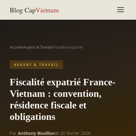
Blog Cap
Vietnam
Accueil
Argent & Travail
Fiscalité expatrié
›
›
ARGENT & TRAVAIL
Fiscalité expatrié France-
Vietnam : convention,
résidence fiscale et
obligations
Par
Anthony Bouillon
📅 20 février 2026