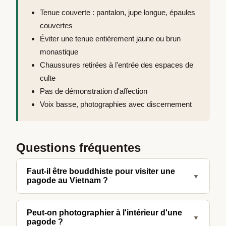
Tenue couverte : pantalon, jupe longue, épaules
couvertes
Éviter une tenue entièrement jaune ou brun
monastique
Chaussures retirées à l'entrée des espaces de
culte
Pas de démonstration d'affection
Voix basse, photographies avec discernement
Questions fréquentes
Faut-il être bouddhiste pour visiter une
▼
pagode au Vietnam ?
Non. Les pagodes vietnamiennes sont
Peut-on photographier à l'intérieur d'une
généralement ouvertes aux visiteurs de toutes
▼
pagode ?