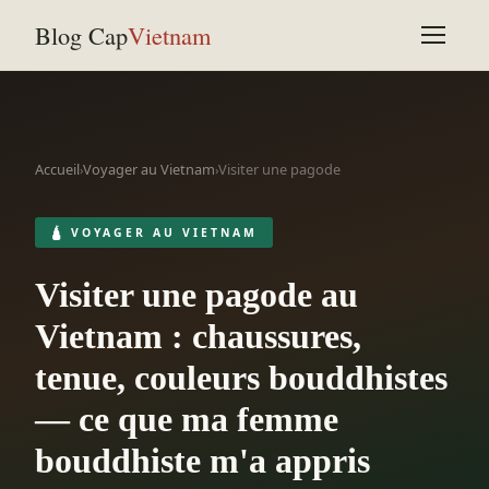
Blog Cap
Vietnam
Accueil
Voyager au Vietnam
Visiter une pagode
›
›
🛕 VOYAGER AU VIETNAM
Visiter une pagode au
Vietnam : chaussures,
tenue, couleurs bouddhistes
— ce que ma femme
bouddhiste m'a appris