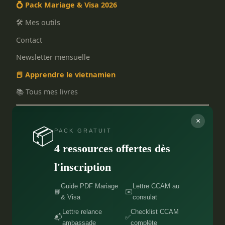
💍 Pack Mariage & Visa 2026
🛠️ Mes outils
Contact
Newsletter mensuelle
📕 Apprendre le vietnamien
📚 Tous mes livres
bonusparrainage.com
×
📦
PACK GRATUIT
anthony-bouillon.com
4 ressources offertes dès
l'inscription
RÉSEAUX
Guide PDF Mariage
Lettre CCAM au
TikTok
📘
✉️
& Visa
consulat
💬 Groupe Facebook
Lettre relance
Checklist CCAM
📬
✅
ambassade
complète