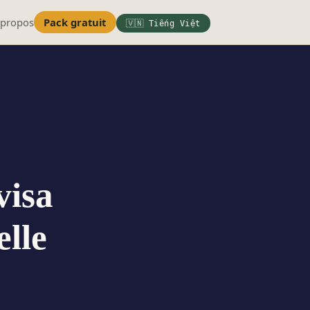
 propos
Pack gratuit
🇻🇳 Tiếng Việt
visa
elle