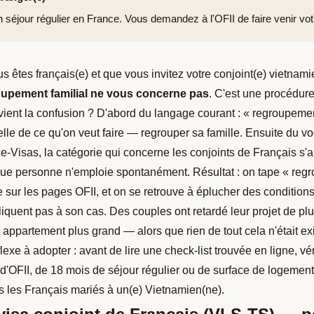
n séjour régulier en France. Vous demandez à l'OFII de faire venir votr
us êtes français(e) et que vous invitez votre conjoint(e) vietnam
oupement familial ne vous concerne pas
. C'est une procédure
vient la confusion ? D'abord du langage courant : « regroupeme
elle de ce qu'on veut faire — regrouper sa famille. Ensuite du voc
e-Visas, la catégorie qui concerne les conjoints de Français s'
ue personne n'emploie spontanément. Résultat : on tape « reg
 sur les pages OFII, et on se retrouve à éplucher des condition
liquent pas à son cas. Des couples ont retardé leur projet de pl
 appartement plus grand — alors que rien de tout cela n'était ex
flexe à adopter : avant de lire une check-list trouvée en ligne, vé
 d'OFII, de 18 mois de séjour régulier ou de surface de logement
 les Français mariés à un(e) Vietnamien(ne).