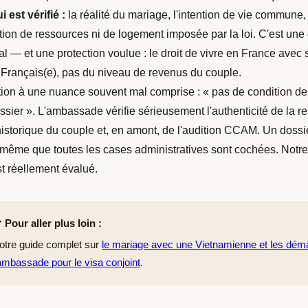
i est vérifié :
la réalité du mariage, l'intention de vie commune
tion de ressources ni de logement imposée par la loi. C'est un
ial — et une protection voulue : le droit de vivre en France a
 Français(e), pas du niveau de revenus du couple.
tion à une nuance souvent mal comprise : « pas de condition de
ssier ». L'ambassade vérifie sérieusement l'authenticité de la rel
'historique du couple et, en amont, de l'audition CCAM. Un dossie
 même que toutes les cases administratives sont cochées. Notr
st réellement évalué.
 Pour aller plus loin :
otre guide complet sur
le mariage avec une Vietnamienne et les dém
'ambassade pour le visa conjoint
.