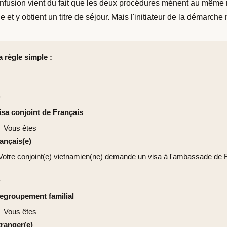
nfusion vient du fait que les deux procédures mènent au même rés
e et y obtient un titre de séjour. Mais l'initiateur de la démarche
a règle simple :
✅
isa conjoint de Français
 Vous êtes
rançais(e)
 Votre conjoint(e) vietnamien(ne) demande un visa à l'ambassade de
✅
egroupement familial
 Vous êtes
tranger(e)