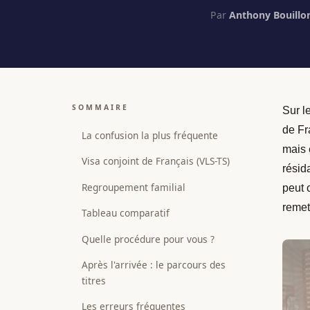
Par
Anthony Bouillo
SOMMAIRE
Sur l
de Fr
La confusion la plus fréquente
mais 
Visa conjoint de Français (VLS-TS)
résid
Regroupement familial
peut 
remet
Tableau comparatif
Quelle procédure pour vous ?
Après l'arrivée : le parcours des
titres
Les erreurs fréquentes