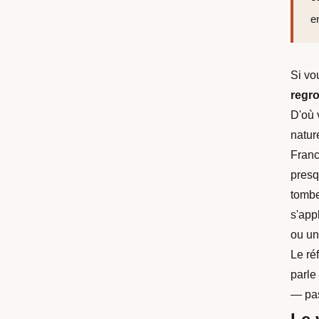
e
Si vo
regr
D'où 
natur
Franc
presq
tombe
s'app
ou un
Le ré
parle
— pas