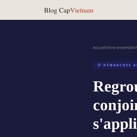
Blog Cap
Vietnam
Accueil
Vivre ensemble
›
›
📋 DÉMARCHES A
Regrou
conjoi
s'appl