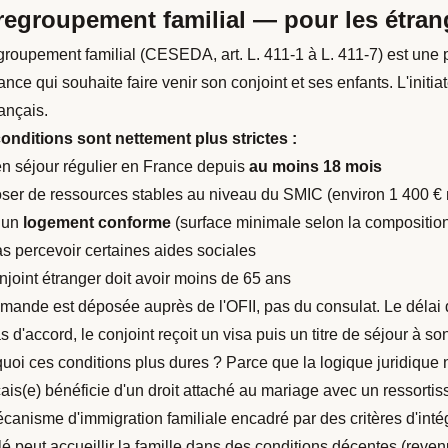
regroupement familial — pour les étran
groupement familial (CESEDA, art. L. 411-1 à L. 411-7) est une
ance qui souhaite faire venir son conjoint et ses enfants. L'initia
ançais.
onditions sont nettement plus strictes :
en séjour régulier en France depuis
au moins 18 mois
ser de ressources stables au niveau du SMIC (environ 1 400 € 
 un
logement conforme
(surface minimale selon la composition 
s percevoir certaines aides sociales
njoint étranger doit avoir moins de 65 ans
mande est déposée auprès de l'OFII, pas du consulat. Le délai 
s d'accord, le conjoint reçoit un visa puis un titre de séjour à s
uoi ces conditions plus dures ? Parce que la logique juridique 
ais(e) bénéficie d'un droit attaché au mariage avec un ressortiss
canisme d'immigration familiale encadré par des critères d'intégra
llé peut accueillir la famille dans des conditions décentes (reve