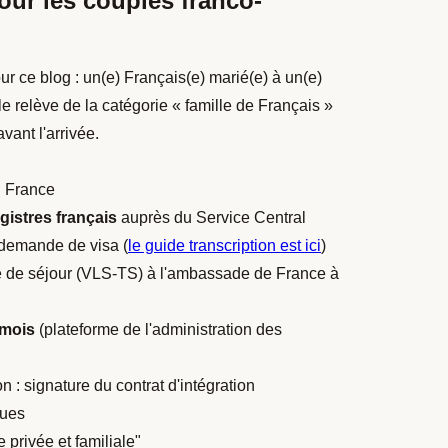
our les couples franco-
r ce blog : un(e) Français(e) marié(e) à un(e)
le relève de la catégorie « famille de Français »
vant l'arrivée.
n France
egistres français
auprès du Service Central
a demande de visa (
le guide transcription est ici
)
re de séjour (VLS-TS) à l'ambassade de France à
 mois
(plateforme de l'administration des
n : signature du contrat d'intégration
ques
 privée et familiale"