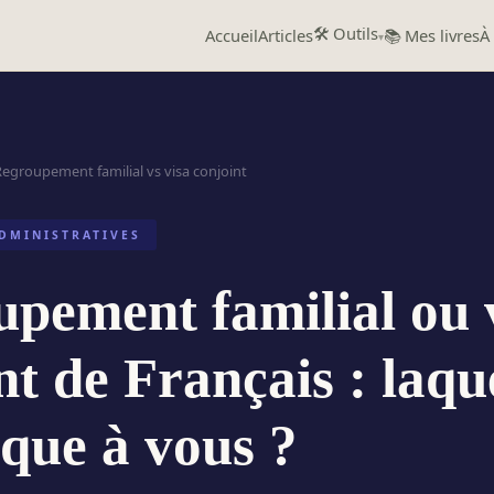
🛠️ Outils
Accueil
Articles
📚 Mes livres
À
Regroupement familial vs visa conjoint
DMINISTRATIVES
pement familial ou 
nt de Français : laqu
ique à vous ?