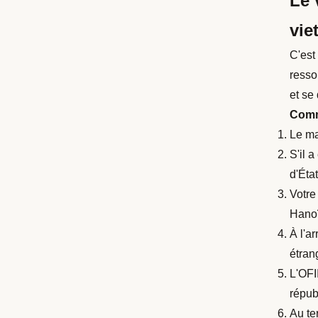
Le 
vie
C'est
resso
et se
Comm
Le ma
S'il 
d'Éta
Votre
Hanoï
À l'a
étran
L'OFI
répub
Au te