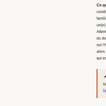
Ce qu
condi
famil
un(e)
Atten
du do
sur l
alors
qui e

N
l