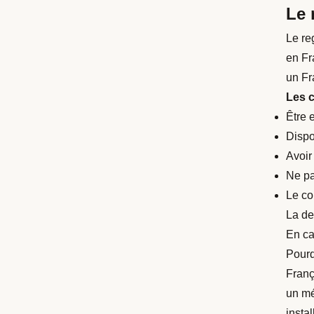
Le 
Le re
en Fr
un Fr
Les c
Être 
Dispo
Avoir
Ne pa
Le co
La de
En ca
Pourq
Franç
un mé
insta