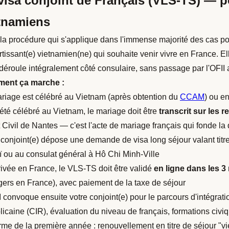
visa conjoint de Français (VLS-TS) — p
tnamiens
 la procédure qui s'applique dans l'immense majorité des cas pou
rtissant(e) vietnamien(ne) qui souhaite venir vivre en France. El
 déroule intégralement côté consulaire, sans passage par l'OFII a
ent ça marche :
riage est célébré au Vietnam (après obtention du
CCAM
) ou e
a été célébré au Vietnam, le mariage doit être
transcrit sur les r
t Civil de Nantes — c'est l'acte de mariage français qui fonde l
 conjoint(e) dépose une demande de visa long séjour valant tit
 ou au consulat général à Hô Chi Minh-Ville
rrivée en France, le VLS-TS doit être validé
en ligne dans les 3
gers en France), avec paiement de la taxe de séjour
I convoque ensuite votre conjoint(e) pour le parcours d'intégratio
licaine (CIR), évaluation du niveau de français, formations civi
rme de la première année : renouvellement en titre de séjour "vie